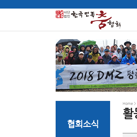
Home 
활
협회소식