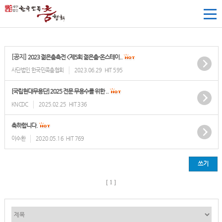
[공지]
2023 젊은춤축전 <제5회 젊은춤-온스테이..
사단법인 한국민족춤협회
2023.06.29
HIT 595
[국립현대무용단] 2025 전문 무용수를 위한 ..
KNCDC
2025.02.25
HIT 336
축하합니다.
이수환
2020.05.16
HIT 769
쓰기
[ 1 ]